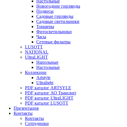
Настольные
Новогодние гирлянды
Подвесы
Садовые гирлянды
Садовые светильники
Торшеры
Фитосветильники
Часы
Сетевые фильтры
LUSOTT
NATIONAL
UltraLIGHT
Напольные
Настольные
Коллекции
Artstyle
Ultralight
PDF каталог ARTSYLE
PDF каталог АО Трансвит
PDF каталог UltraLIGHT
PDF каталог LUSOTT
Презентация
Контакты
Контакты
Сотрудники