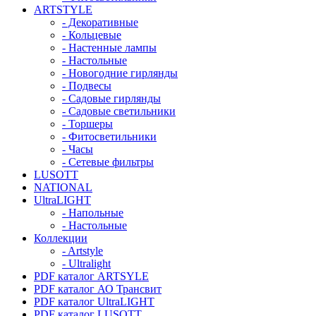
ARTSTYLE
- Декоративные
- Кольцевые
- Настенные лампы
- Настольные
- Новогодние гирлянды
- Подвесы
- Садовые гирлянды
- Садовые светильники
- Торшеры
- Фитосветильники
- Часы
- Сетевые фильтры
LUSOTT
NATIONAL
UltraLIGHT
- Напольные
- Настольные
Коллекции
- Artstyle
- Ultralight
PDF каталог ARTSYLE
PDF каталог АО Трансвит
PDF каталог UltraLIGHT
PDF каталог LUSOTT