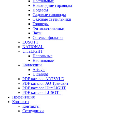
Настольные
Новогодние гирлянды
Подвесы
Садовые гирлянды
Садовые светильники
Торшеры
Фитосветильники
Часы
Сетевые фильтры
LUSOTT
NATIONAL
UltraLIGHT
Напольные
Настольные
Коллекции
Artstyle
Ultralight
PDF каталог ARTSYLE
PDF каталог АО Трансвит
PDF каталог UltraLIGHT
PDF каталог LUSOTT
Презентация
Контакты
Контакты
Сотрудники