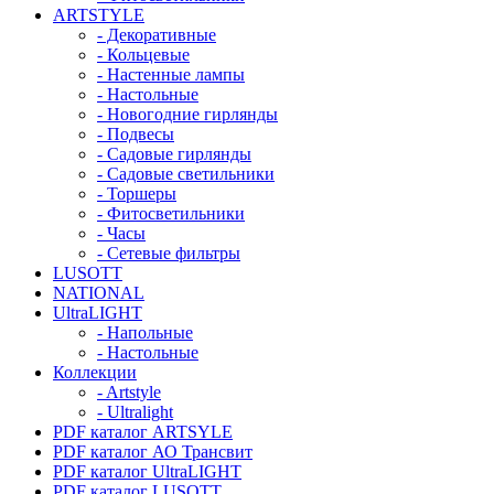
ARTSTYLE
- Декоративные
- Кольцевые
- Настенные лампы
- Настольные
- Новогодние гирлянды
- Подвесы
- Садовые гирлянды
- Садовые светильники
- Торшеры
- Фитосветильники
- Часы
- Сетевые фильтры
LUSOTT
NATIONAL
UltraLIGHT
- Напольные
- Настольные
Коллекции
- Artstyle
- Ultralight
PDF каталог ARTSYLE
PDF каталог АО Трансвит
PDF каталог UltraLIGHT
PDF каталог LUSOTT